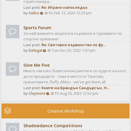
стрип-покера...
h
t
Last post:
Re: Играно напоследък
e
p
V
by
Xellos
@ Fri Feb 13, 2026 12:29 pm
l
o
i
a
s
e
t
t
Sports Forum
w
e
За най-важните акценти в кърлинга и турнирите по
t
s
спортно оригване!
h
t
Last post:
Re: Световно първенство по фу…
e
p
V
by
Delegat
@ Tue Dec 20, 2022 1:07 pm
l
o
i
a
s
e
t
t
Give Me Five
w
e
Имате няколко балистични ракети и се чудите на кого
t
s
да ги продадете - това е мястото! Танкове,
h
t
гранатомети, fluffy dildos - we've got them all
e
p
Last post:
Книги на Брандън Сандърсън, Н…
l
o
V
by
Claymore
@ Fri Aug 26, 2022 12:52 pm
a
s
i
t
t
e
e
w
Creative Workshop
s
t
t
h
p
Shadowdance Competitions
e
o