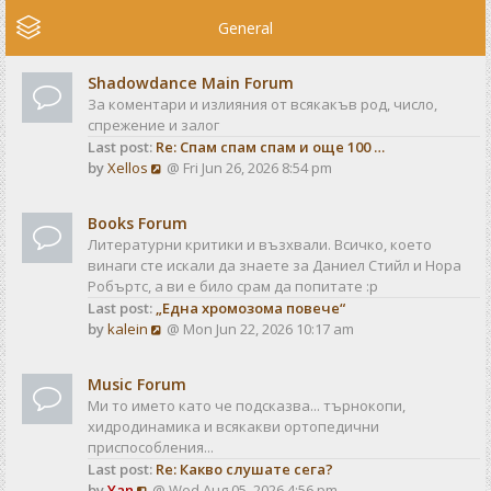
e
w
General
t
h
Shadowdance Main Forum
e
За коментари и излияния от всякакъв род, число,
l
спрежение и залог
a
Last post:
Re: Спам спам спам и още 100 …
t
V
by
Xellos
@ Fri Jun 26, 2026 8:54 pm
e
i
s
e
t
Books Forum
w
p
Литературни критики и възхвали. Всичко, което
t
o
винаги сте искали да знаете за Даниел Стийл и Нора
h
s
Робъртс, а ви е било срам да попитате :р
e
t
Last post:
„Една хромозома повече“
l
V
by
kalein
@ Mon Jun 22, 2026 10:17 am
a
i
t
e
e
Music Forum
w
s
Ми то името като че подсказва... търнокопи,
t
t
хидродинамика и всякакви ортопедични
h
p
приспособления...
e
o
Last post:
Re: Какво слушате сега?
l
s
V
by
Yan
@ Wed Aug 05, 2026 4:56 pm