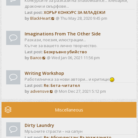
Конкурсите за разкази на Shadowdance... хлебарки,
l
s
дракони и смърфове...
a
t
Last post:
ХОРЪР КОНКУРС ЗА МЛАДЕЖИ
t
V
by
BlackHeart
@ Thu May 28, 2020 9:45 pm
e
i
s
e
t
Imaginations From The Other Side
w
p
Разкази, поезия, илюстрации...
t
o
Кътче за вашето лично творчество.
h
s
Last post:
Безкръвно убийство
e
t
V
by
Валсо
@ Wed Jan 06, 2021 11:56 pm
l
i
a
e
t
Writing Workshop
w
e
Работилничка за нови автори... и критици
t
s
Last post:
Re: Бета-читател
h
t
V
by
advensve
@ Mon Dec 27, 2021 5:12 pm
e
p
i
l
o
e
a
s
w
Miscellaneous
t
t
t
e
h
s
Dirty Laundry
e
t
Мръсните страсти – на сапун
l
p
Last post:
Re: Абсурдистан: Възраждането
a