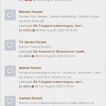
a
t
i
t
e
e
Movies Forum
w
s
Филми, бре, филми... Джена Джеймсън, Трейси Лордс –
t
t
we have them all!
h
p
Last post:
Re: Гледано напоследък, Част …
e
o
V
by
Xellos
@ Wed Aug 05, 2026 10:28 am
l
s
i
a
t
e
t
TV Series Forum
w
e
Bamse! Pimpa! Ruxpin!
t
s
Last post:
Re: Канали от безплатни стрий…
h
t
V
by
alshu
@ Mon Aug 03, 2026 8:53 pm
e
p
i
l
o
e
a
s
Anime Forum
w
t
t
Банди върлуващи отакута... окапита... опосуми... така
t
e
де, вашето next door аниме кътче
h
s
Last post:
Re: Гледано напоследък, част …
e
t
V
by
alshu
@ Sun Aug 02, 2026 5:18 pm
l
p
i
a
o
e
t
s
Games Forum
w
e
t
Всичко, което ви вълнува около голфа, бингото и
t
s