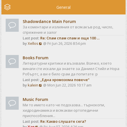
e
w
General
t
h
Shadowdance Main Forum
e
За коментари и излияния от всякакъв род, число,
l
спрежение и залог
a
Last post:
Re: Спам спам спам и още 100 …
t
V
by
Xellos
@ Fri Jun 26, 2026 8:54 pm
e
i
s
e
t
Books Forum
w
p
Литературни критики и възхвали. Всичко, което
t
o
винаги сте искали да знаете за Даниел Стийл и Нора
h
s
Робъртс, а ви е било срам да попитате :р
e
t
Last post:
„Една хромозома повече“
l
V
by
kalein
@ Mon Jun 22, 2026 10:17 am
a
i
t
e
e
Music Forum
w
s
Ми то името като че подсказва... търнокопи,
t
t
хидродинамика и всякакви ортопедични
h
p
приспособления...
e
o
Last post:
Re: Какво слушате сега?
l
s
V
by
Yan
@ Fri Aug 07, 2026 4:26 pm