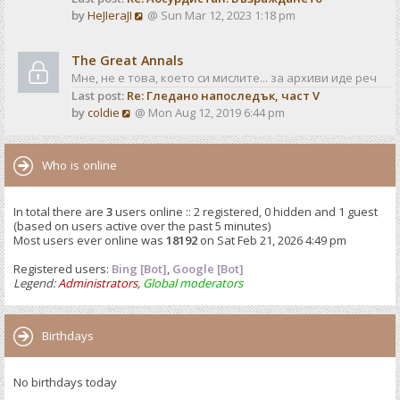
o
V
by
HeJIeraJI
@ Sun Mar 12, 2023 1:18 pm
t
s
i
e
t
e
s
The Great Annals
w
t
Мне, не е това, което си мислите... за архиви иде реч
t
p
Last post:
Re: Гледано напоследък, част V
h
o
V
by
coldie
@ Mon Aug 12, 2019 6:44 pm
e
s
i
l
t
e
a
w
Who is online
t
t
e
h
s
In total there are
3
users online :: 2 registered, 0 hidden and 1 guest
e
t
(based on users active over the past 5 minutes)
l
p
Most users ever online was
18192
on Sat Feb 21, 2026 4:49 pm
a
o
t
Registered users:
Bing [Bot]
s
,
Google [Bot]
e
Legend:
Administrators
,
Global moderators
t
s
t
p
Birthdays
o
s
No birthdays today
t