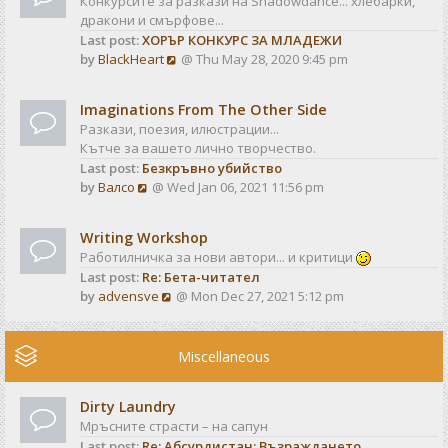
Конкурсите за разкази на Shadowdance... хлебарки,
l
s
дракони и смърфове...
a
t
Last post:
ХОРЪР КОНКУРС ЗА МЛАДЕЖИ
t
V
by
BlackHeart
@ Thu May 28, 2020 9:45 pm
e
i
s
e
t
Imaginations From The Other Side
w
p
Разкази, поезия, илюстрации...
t
o
Кътче за вашето лично творчество.
h
s
Last post:
Безкръвно убийство
e
t
V
by
Валсо
@ Wed Jan 06, 2021 11:56 pm
l
i
a
e
t
Writing Workshop
w
e
Работилничка за нови автори... и критици
t
s
Last post:
Re: Бета-читател
h
t
V
by
advensve
@ Mon Dec 27, 2021 5:12 pm
e
p
i
l
o
e
a
s
w
Miscellaneous
t
t
t
e
h
s
Dirty Laundry
e
t
Мръсните страсти – на сапун
l
p
Last post:
Re: Абсурдистан: Възраждането
a