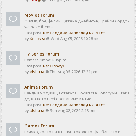
a
t
i
t
e
e
Movies Forum
w
s
Филми, бре, филми... Джена Джеймсън, Трейси Лордс –
t
t
we have them all!
h
p
Last post:
Re: Гледано напоследък, Част …
e
o
V
by
Xellos
@ Wed Aug 05, 2026 10:28 am
l
s
i
a
t
e
t
TV Series Forum
w
e
Bamse! Pimpa! Ruxpin!
t
s
Last post:
Re: Disney+
h
t
V
by
alshu
@ Thu Aug 06, 2026 12:21 pm
e
p
i
l
o
e
a
s
Anime Forum
w
t
t
Банди върлуващи отакута... окапита... опосуми... така
t
e
де, вашето next door аниме кътче
h
s
Last post:
Re: Гледано напоследък, част …
e
t
V
by
alshu
@ Sun Aug 02, 2026 5:18 pm
l
p
i
a
o
e
t
s
Games Forum
w
e
t
Всичко, което ви вълнува около голфа, бингото и
t
s