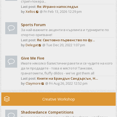
стрип-покера...
h
t
Last post:
Re: Играно напоследък
e
p
V
by
Xellos
@ Fri Feb 13, 2026 12:29 pm
l
o
i
a
s
e
t
t
Sports Forum
w
e
За най-важните акценти в кърлинга и турнирите по
t
s
спортно оригване!
h
t
Last post:
Re: Световно първенство по фу…
e
p
V
by
Delegat
@ Tue Dec 20, 2022 1:07 pm
l
o
i
a
s
e
t
t
Give Me Five
w
e
Имате няколко балистични ракети и се чудите на кого
t
s
да ги продадете - това е мястото! Танкове,
h
t
гранатомети, fluffy dildos - we've got them all
e
p
Last post:
Книги на Брандън Сандърсън, Н…
l
o
V
by
Claymore
@ Fri Aug 26, 2022 12:52 pm
a
s
i
t
t
e
e
w
Creative Workshop
s
t
t
h
p
Shadowdance Competitions
e
o